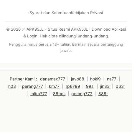
Syarat dan Ketentuan
Kebijakan Privasi
© 2026 ✅ APK95JL - Situs Resmi APK95JL | Download Aplikasi
& Login. Hak cipta dilindungi undang-undang.
Pengguna harus berusia 18+ tahun. Bermain secara bertanggung
jawab.
Partner Kami：
danamax777
|
javo88
|
hoki9
|
na77
|
h03
|
perang777
|
km77
|
rp6789
|
99sl
|
jin33
|
d63
|
mlbb777
|
88bos
|
perang777
|
888r