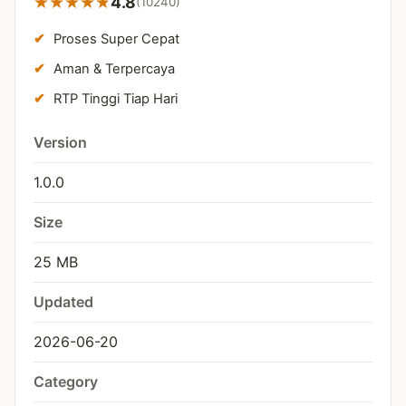
4.8
(10240)
Proses Super Cepat
Aman & Terpercaya
RTP Tinggi Tiap Hari
Version
1.0.0
Size
25 MB
Updated
2026-06-20
Category