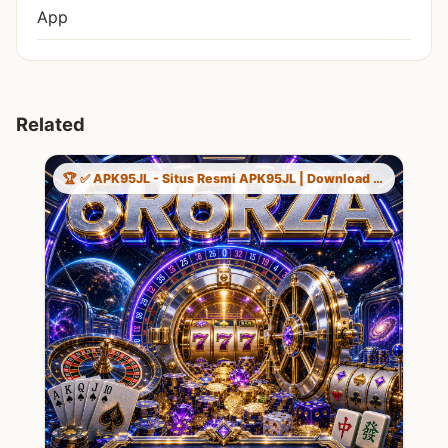
App
Related
🏆 ✅ APK95JL - Situs Resmi APK95JL | Download Aplikasi & Login · Masuk