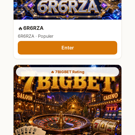
🔥
6R6RZA
6R6RZA · Populer
Enter
🔥 7BIGBET Rating