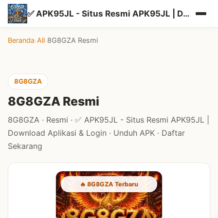
✅ APK95JL - Situs Resmi APK95JL | Download Aplikasi & Login
Beranda
›
All
›
8G8GZA Resmi
8G8GZA
8G8GZA Resmi
8G8GZA · Resmi · ✅ APK95JL - Situs Resmi APK95JL |
Download Aplikasi & Login · Unduh APK · Daftar
Sekarang
🔥 8G8GZA Terbaru