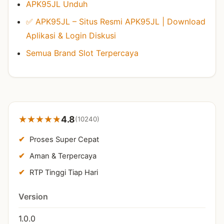
APK95JL Unduh
✅ APK95JL – Situs Resmi APK95JL | Download
Aplikasi & Login Diskusi
Semua Brand Slot Terpercaya
4.8
(10240)
Proses Super Cepat
Aman & Terpercaya
RTP Tinggi Tiap Hari
Version
1.0.0