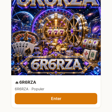
🔥
6R6RZA
6R6RZA · Populer
Enter